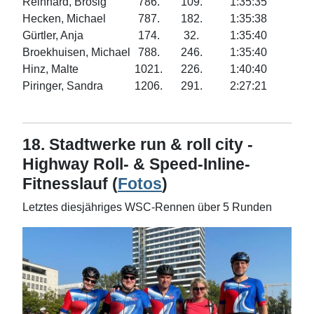
Reinhard, Brosig
786.
109.
1:35:35
Hecken, Michael
787.
182.
1:35:38
Gürtler, Anja
174.
32.
1:35:40
Broekhuisen,
788.
246.
1:35:40
Michael
Hinz, Malte
1021.
226.
1:40:40
Piringer, Sandra
1206.
291.
2:27:21
18. Stadtwerke run & roll city -
Highway Roll- & Speed-Inline-
Fitnesslauf (
Fotos
)
Letztes diesjähriges WSC-Rennen über 5 Runden